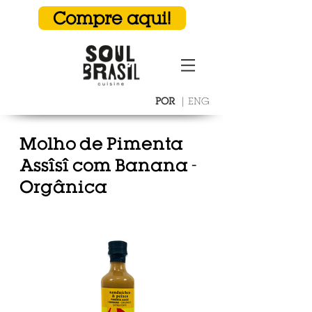
Compre aqui!
POR
|
ENG
Molho de Pimenta
Assîsî com Banana -
Orgânica