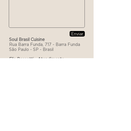
Enviar
Soul Brasil Cuisine
Rua Barra Funda, 717 - Barra Funda
São Paulo - SP - Brasil
Elis Pessotti - Atendimento
Comercial - São Paulo
Tel:
+55 11 91026-3011
E-Mail: info@soulbrasil.com.br
Karla Neves e Dani Barros -
Atendimento Comercial - Rio
de
Janeiro
Tel:
+55 21 98781-1303
e
+5521
99602-6314
E-Mail:
comercialrio@soulbrasilcuisine.com
De segunda a sexta, das 8:00h às
17:30h.