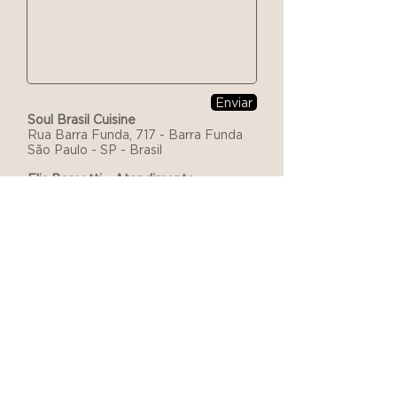
Enviar
Soul Brasil Cuisine
Rua Barra Funda, 717 - Barra Funda
São Paulo - SP - Brasil
Elis Pessotti - Atendimento
Comercial - São Paulo
Tel:
+55 11 91026-3011
E-Mail: info@soulbrasil.com.br
Karla Neves e Dani Barros -
Atendimento Comercial - Rio
de
Janeiro
Tel:
+55 21 98781-1303
e
+5521
99602-6314
E-Mail:
comercialrio@soulbrasilcuisine.com
De segunda a sexta, das 8:00h às
17:30h.