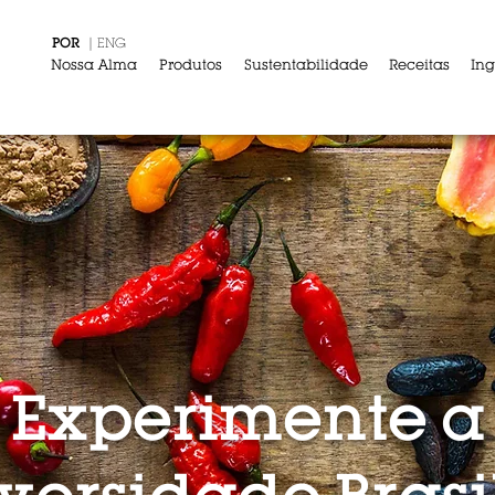
POR
|
ENG
Nossa Alma
Produtos
Sustentabilidade
Receitas
Ing
Nossa Alma
Produtos
Sustentabilidade
R
Experimente a