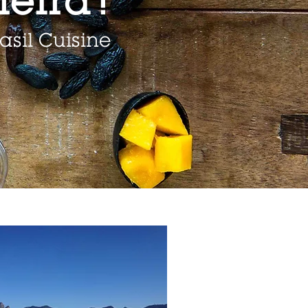
eira !
asil Cuisine