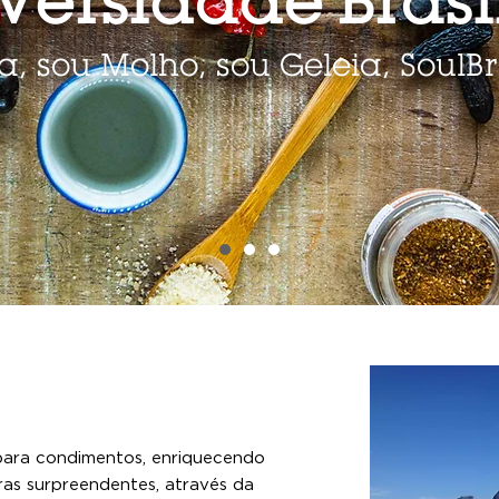
versidade Brasil
, sou Molho, sou Geleia, SoulBr
ara condimentos, enriquecendo
ras surpreendentes, através da