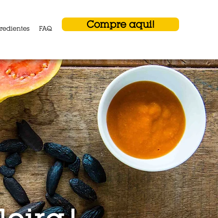
POR
| SPA | ENG
Compre aqui!
redientes
FAQ
Loja
eceitas
Ingredientes
FAQ